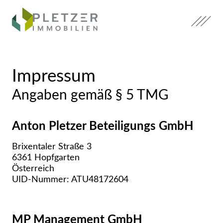
Zum
Inhalt
springen.
Zum
Hauptmenü
springen.
Impressum
Zum
Angaben gemäß § 5 TMG
Footer
springen.
Anton
Pletzer Beteiligungs GmbH
Brixentaler Straße 3
6361 Hopfgarten
Österreich
UID-Nummer: ATU48172604
MP Management GmbH