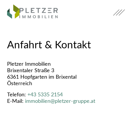
Zum
Inhalt
springen.
Zum
Hauptmenü
springen.
Anfahrt & Kontakt
Zum
Footer
Pletzer Immobilien
springen.
Brixentaler Straße 3
6361 Hopfgarten im Brixental
Österreich
Telefon:
+43 5335 2154
E-Mail:
immobilien@pletzer-gruppe.at