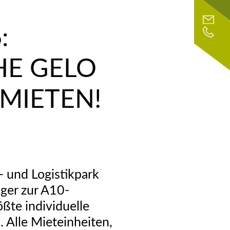
:
E GELO
 MIETEN!
 und Logistikpark
ger zur A10-
ßte individuelle
 Alle Mieteinheiten,