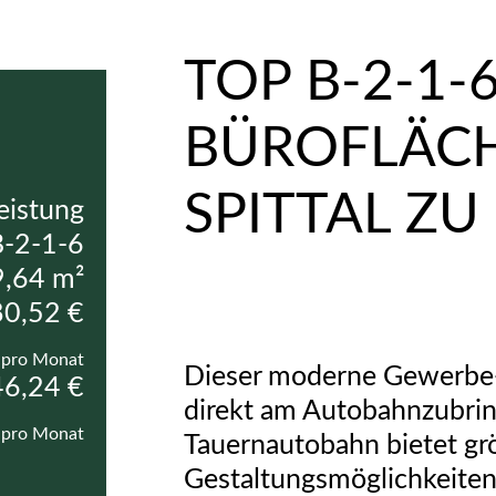
TOP B-2-1-6
BÜROFLÄCH
SPITTAL ZU
eistung
B-2-1-6
9,64 m²
0,52 €
pro Monat
Dieser moderne Gewerbe-
6,24 €
direkt am Autobahnzubrin
pro Monat
Tauernautobahn bietet grö
Gestaltungsmöglichkeiten.