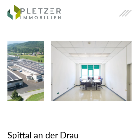
Zum
Inhalt
springen.
Zum
Hauptmenü
springen.
Zum
Footer
springen.
Spittal an der Drau