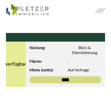
Zum
Inhalt
springen.
Zum
Hauptmenü
springen.
Zum
Nutzung:
Büro &
Footer
Dienstleistung
springen.
Fläche:
-
verfügbar
Miete (netto):
Auf Anfrage
Mehr zu Top -